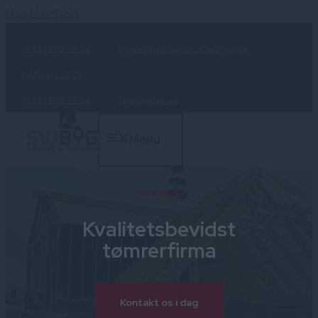
Hop til indhold
(+45) 31 19 77 04
Syvendeskovvej 31, 4340 Tølløse
svjbyg@live.dk
(+45) 31 19 77 04
svjbyg@live.dk
Menu
SVJ BYG
Kvalitetsbevidst
tømrerfirma​
Kontakt os i dag