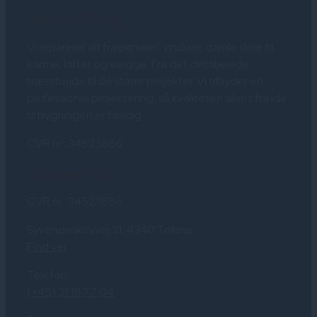
Om SVJ Byg
Vi reparerer alt fra paneler, vinduer, gamle døre til
karme, lofter og vægge. Fra det detaljerede
træarbejde til de større projekter. Vi tilbyder en
professionel projektering, så kvaliteten sikres fra idé
til bygningen er færdig.
CVR nr.: 34523886
Kontakt os
CVR nr.: 34523886
Syvendeskovvej 31, 4340 Tølløse
Find vej
Telefon:
(+45) 31 19 77 04