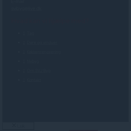
E-mail:
svjbyg@live.dk
Hvad kan vi hjælpe med?
Tag
Døre og vinduer
Køkkenrenovering
Nybyg
Om SVJ Byg
Kontakt
Luk